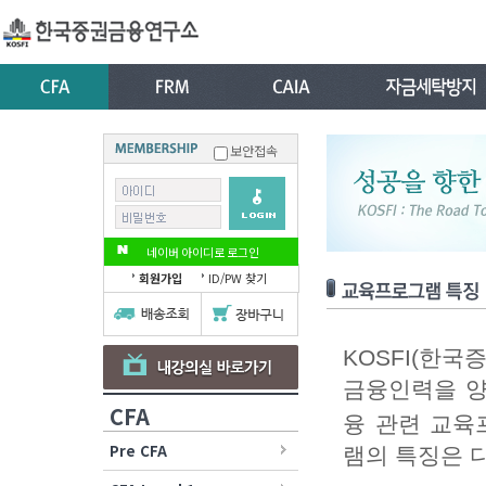
보안접속
네이버 아이디로 로그인
회원가입
ID/PW 찾기
KOSFI(한
금융인력을 양
CFA
융 관련 교육프
Pre CFA
램의 특징은 