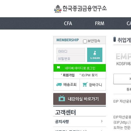
보안접속
네이버 아이디로 로그인
회원가입
ID/PW 찾기
등
EIP 자산운
고객센터
EIP자산운용
공지사항
(EIP,htt
도하는 전문