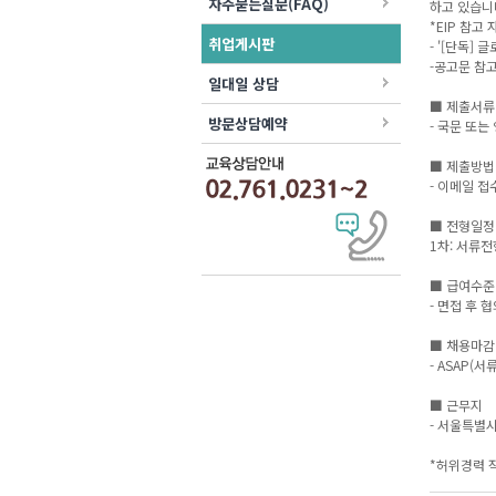
자주묻는질문(FAQ)
하고 있습니
*EIP 참고 
취업게시판
- '[단독]
-공고문 참
일대일 상담
■ 제출서류
방문상담예약
- 국문 또
■ 제출방법
- 이메일 접수
■ 전형일정
1차: 서류전
■ 급여수준
- 면접 후 
■ 채용마감
- ASAP(
■ 근무지
- 서울특별시
*허위경력 