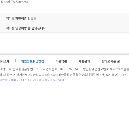
e Road To Success
책이랑 화면이랑 안맞음
책이랑 영상이랑 좀 안맞는데요...
회사소개
개인정보취급방침
이용약관
제휴문의
찾아오시는 길
호명: (주)한국증권금융연구소 사업자번호 107-81-97824 통신판매업신고번호 제2020-
울시 종로구 청계천로 35 관정빌딩 6층 KOSFI(한국증권금융연구소) [종각역 5번, 6번 출구] Tel. 02-761